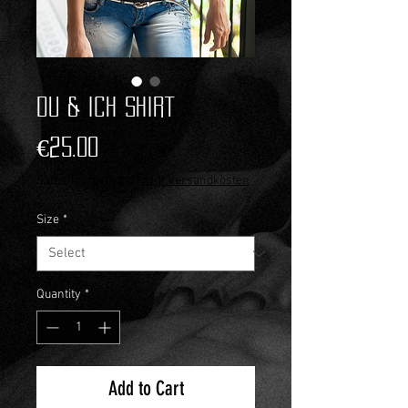
Du & Ich Shirt
Price
€25.00
Sales Tax Included
|
zzgl.Versandkosten
Size
*
Quantity
*
Add to Cart