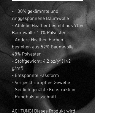
- 100% gekämmte und
ringgesponnene Baumwolle
- Athletic Heather besteht aus 90%
Baumwolle, 10% Polyester
- Andere Heather-Farben
bestehen aus 52% Baumwolle,
48% Polyester
- Stoffgewicht: 4,2 oz/y² (142
g/m²)
- Entspannte Passform
- Vorgeschrumpftes Gewebe
- Seitlich genähte Konstruktion
- Rundhalsausschnitt
ACHTUNG! Dieses Produkt wird
speziell für Dich hergestellt,
weshalb eine Rückgabe nicht
möglich ist (Außer bei durch uns