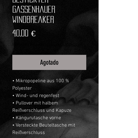
Gassenhauer
Windbreaker
Precio
40,00 €
Impuesto incluido
|
zzgl.Versandkosten
Agotado
• Mikropopeline aus 100 % 
Polyester
• Wind- und regenfest
• Pullover mit halbem 
Reißverschluss und Kapuze
• Kängurutasche vorne
• Versteckte Beuteltasche mit 
Reißverschluss