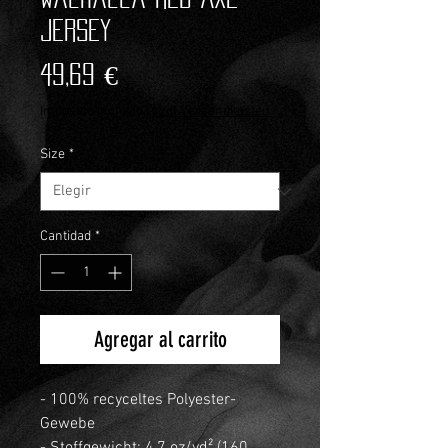
Jersey
Precio
49,69 €
Impuesto incluido
|
zzgl.Versandkosten
Size
*
Cantidad
*
Agregar al carrito
- 100% recyceltes Polyester-
Gewebe