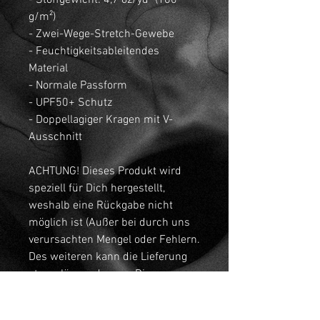
- Stoffgewicht: 4,7 oz/yd² (160
g/m²)
- Zwei-Wege-Stretch-Gewebe
- Feuchtigkeitsableitendes
Material
- Normale Passform
- UPF50+ Schutz
- Doppellagiger Kragen mit V-
Ausschnitt
ACHTUNG! Dieses Produkt wird
speziell für Dich hergestellt,
weshalb eine Rückgabe nicht
möglich ist (Außer bei durch uns
verursachten Mengel oder Fehlern.
Des weiteren kann die Lieferung
etwas länger dauern. Die
Herstellung von Produkten auf
Anfrage statt in großen Mengen