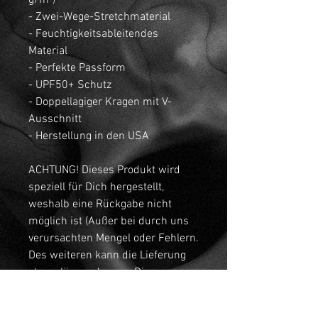
g/m²)
- Zwei-Wege-Stretchmaterial
- Feuchtigkeitsableitendes
Material
- Perfekte Passform
- UPF50+ Schutz
- Doppellagiger Kragen mit V-
Ausschnitt
- Herstellung in den USA
ACHTUNG! Dieses Produkt wird
speziell für Dich hergestellt,
weshalb eine Rückgabe nicht
möglich ist (Außer bei durch uns
verursachten Mengel oder Fehlern.
Des weiteren kann die Lieferung
etwas länger dauern. Die
Herstellung von Produkten auf
Anfrage statt in großen Mengen