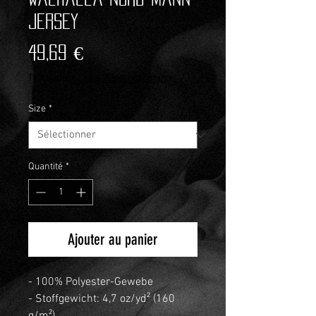
Jersey
Prix
49,69 €
TVA Incluse
|
zzgl.Versandkosten
Size
*
Quantité
*
Ajouter au panier
- 100% Polyester-Gewebe
- Stoffgewicht: 4,7 oz/yd² (160