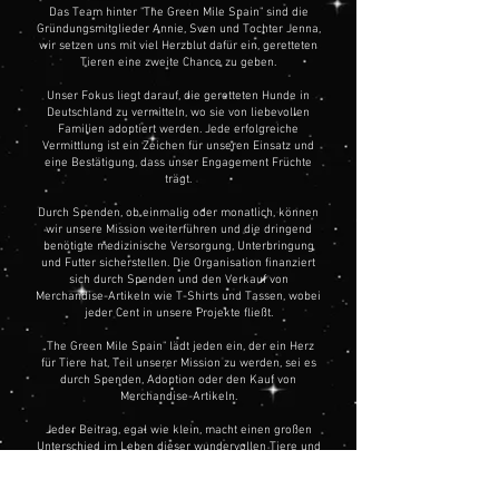
Das Team hinter "The Green Mile Spain" sind die
Gründungsmitglieder Annie, Sven und Tochter Jenna,
wir setzen uns mit viel Herzblut dafür ein, geretteten
Tieren eine zweite Chance zu geben.
Unser Fokus liegt darauf, die geretteten Hunde in
Deutschland zu vermitteln, wo sie von liebevollen
Familien adoptiert werden. Jede erfolgreiche
Vermittlung ist ein Zeichen für unseren Einsatz und
eine Bestätigung, dass unser Engagement Früchte
trägt.
Durch Spenden, ob einmalig oder monatlich, können
wir unsere Mission weiterführen und die dringend
benötigte medizinische Versorgung, Unterbringung
und Futter sicherstellen. Die Organisation finanziert
sich durch Spenden und den Verkauf von
Merchandise-Artikeln wie T-Shirts und Tassen, wobei
jeder Cent in unsere Projekte fließt.
„The Green Mile Spain" lädt jeden ein, der ein Herz
für Tiere hat, Teil unserer Mission zu werden, sei es
durch Spenden, Adoption oder den Kauf von
Merchandise-Artikeln.
Jeder Beitrag, egal wie klein, macht einen großen
Unterschied im Leben dieser wundervollen Tiere und
hilft dabei, es erheblich zu verbessern.
Sei auch du ein Teil von „The Green Mile Spain“ und