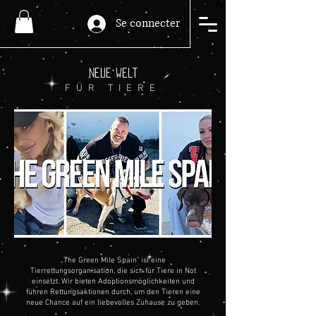
Se connecter
NEUE WELT
FÜR TIERE
„The Green Mile Spain" ist eine
Tierrettungsorganisation, die sich für Tiere in Not
einsetzt. Wir bieten Adoptionsmöglichkeiten und
führen Rettungsaktionen durch, um den Tieren eine
neue Chance auf ein liebevolles Zuhause zu geben.