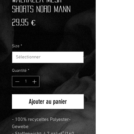
Shorts Nord Mann
Prix
29,95 €
TVA Incluse
|
zzgl.Versandkosten
Size
*
Quantité
*
Ajouter au panier
- 100% recyceltes Polyester-
Gewebe