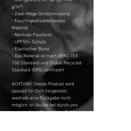
- Stoffgewicht: 4,7 oz/yd² (160
g/m²)
- Zwei-Wege-Stretchmaterial
- Feuchtigkeitsableitendes
Material
- Normale Passform
- UPF50+ Schutz
- Elastischer Bund
- Das Material ist nach OEKO-TEX
100 Standard und Global Recycled
Standard (GRS) zertifiziert
ACHTUNG! Dieses Produkt wird
speziell für Dich hergestellt,
weshalb eine Rückgabe nicht
möglich ist (Außer bei durch uns
verursachten Mengel oder Fehlern.
Des weiteren kann die Lieferung
etwas länger dauern. Die