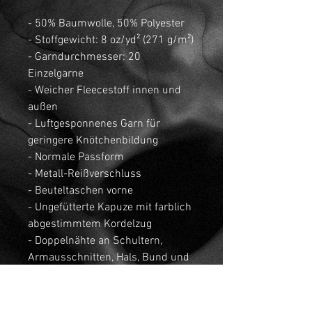
- 50% Baumwolle, 50% Polyester
- Stoffgewicht: 8 oz/yd² (271 g/m²)
- Garndurchmesser: 20
Einzelgarne
- Weicher Fleecestoff innen und
außen
- Luftgesponnenes Garn für
geringere Knötchenbildung
- Normale Passform
- Metall-Reißverschluss
- Beuteltaschen vorne
- Ungefütterte Kapuze mit farblich
abgestimmtem Kordelzug
- Doppelnähte an Schultern,
Armausschnitten, Hals, Bund und
Bündchen
ACHTUNG! Dieses Produkt wird