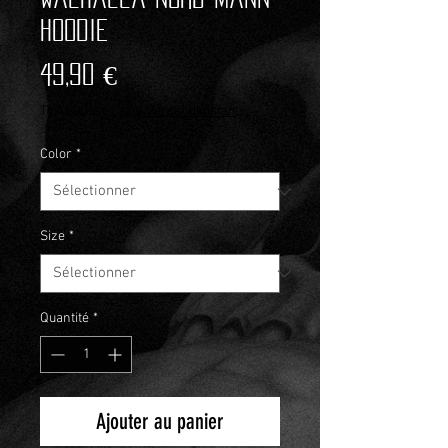
Hoodie
Prix
49,90 €
TVA Incluse
|
zzgl.Versandkosten
Color
*
Size
*
Quantité
*
Ajouter au panier