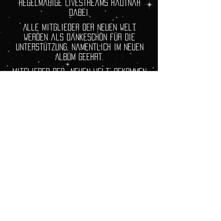
regelmäßige Livestreams hautnah
dabei.
Alle Mitglieder der neuen Welt
werden als Dankeschön für die
Unterstützung, namentlich im neuen
Album geehrt.
Mitglieder der ‚Neuen Welt‘ bekommen
das AKTUELLE Album in einer
exklusiven Vinyl Version inklusive
Merchandise, im Bundle, AUTOMATISCH
per Post zugesandt.
Ein Teil Deines Monatsbeitrags wird
für wohltätige Zwecke verwendet.
weitere infos findest du im Bereich
Wohltätigkeit.
In der Neuen Welt gibt es eine große
Chat Pinnwand,
wo wir uns alle rund um die Uhr
unterhalten und austauschen
können.
Des Weiteren gibt es zwei Neue Welt