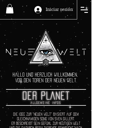
Iniciar sesión
Hallo und herzlich Willkommen,
vor den Toren der neuen Welt.
DER PLANET
ALLGEMEINE INFOS
die IDEE ZUR "neueN welt" basiert auf dem
gleichnamigen song von Sven Gillert.
ER beschreibt sein Gefühl zur heutigen
welt
und die dadurch resultierende Sehnsucht nach