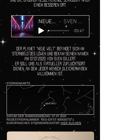
einem besseren Ort.
NEUE WELT
SVEN GILLERT
-03:47
Der Planet "Neue Welt" befindet sich im
Sternbild des Löwen und bekam seinen Namen
am
07.07.2020
von Sven Gillert.
Er soll uns als virtueller Zufluchtsort
dienen, AN DEM jeder Mensch gleichermaßen
willkommen ist.
STERNENKARTE
DATUM DER NAMENSGEBUNG:
07.07.2020
REGESTRIERNUMMER: REG-EIFST-600030737-1
EUROPÄISCHES STERNENREGISTER
HIER KLICKEN