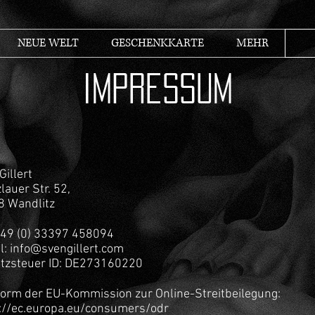
NEUE WELT
GESCHENKKARTE
MEHR
Impressum
Gillert
lauer Str. 52,
8 Wandlitz
 +49 (0) 33397 458094
l: info@svengillert.com
tzsteuer ID: DE273160220
form der EU-Kommission zur Online-Streitbeilegung:
://ec.europa.eu/consumers/odr