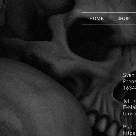
HOME
SHOP
Sven 
Prenz
1634
Tel.:
E-Mai
Umsa
Platt
https