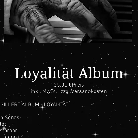
Loyalität Album
25,00 €Preis
inkl. MwSt. | zzgl.Versandkosten
GILLERT ALBUM - LOYALITÄT
en Songs:
tät
störbar
er denn je