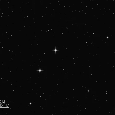
sum
chutz