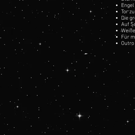
Engel 
Tor zu
Die gr
Auf S
Weiße
Für m
Outro