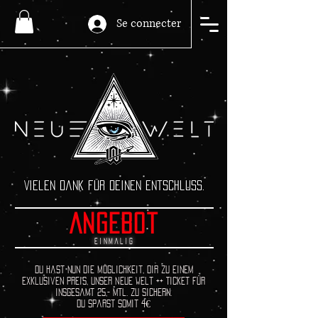
Se connecter
Vielen Dank für deinen Entschluss.
Angebot
Einmalig
Du hast nun die Möglichkeit, dir zu einem
exklusiven Preis, unser Neue Welt ++ Ticket für
insgesamt 25,- mtl. zu sichern.
Du sparst somit 4€